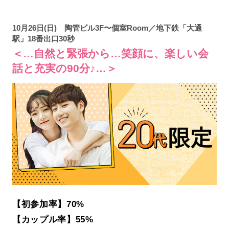
10月26日(日) 陶管ビル3F〜個室Room／地下鉄「大通
駅」18番出口30秒
＜…自然と緊張から…笑顔に、楽しい会
話と充実の90分♪…＞
【初参加率】70%
【カップル率】55%