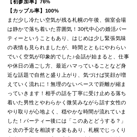
【初参加率】76%
【カップル率】100%
まだ少し冷たい空気が残る札幌の午後、個室会場
は静かで落ち着いた雰囲気！30代中心の婚活パー
ティーということもあり、はじめは少し緊張気味
の表情も見られましたが、時間とともにやわらい
でいく空気が印象的でした♪会話が始まると、仕事
や休日の過ごし方、最近ハマっていることなど身
近な話題で自然と盛り上がり、気づけば笑顔が増
えていく流れに！無理のないペースで距離が縮ま
っていきます！相手の話を丁寧に受け止める落ち
着いた男性とやわらかく微笑みながら話す女性の
やり取りが心地よく、穏やかな時間が流れていま
した！パーティー後には「このあとどうする？」
と次の予定を相談する姿もあり、札幌でじっくり