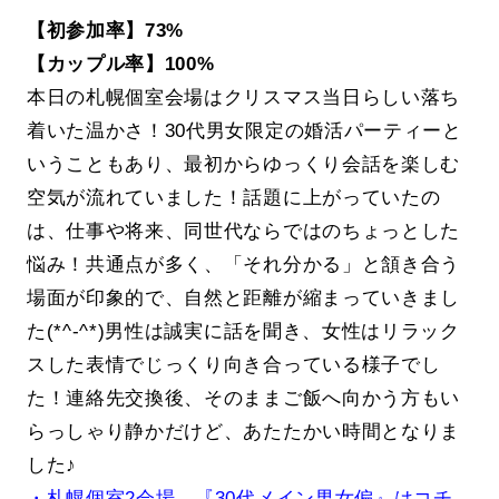
【初参加率】73%
【カップル率】100%
本日の札幌個室会場はクリスマス当日らしい落ち
着いた温かさ！30代男女限定の婚活パーティーと
いうこともあり、最初からゆっくり会話を楽しむ
空気が流れていました！話題に上がっていたの
は、仕事や将来、同世代ならではのちょっとした
悩み！共通点が多く、「それ分かる」と頷き合う
場面が印象的で、自然と距離が縮まっていきまし
た(*^-^*)男性は誠実に話を聞き、女性はリラック
スした表情でじっくり向き合っている様子でし
た！連絡先交換後、そのままご飯へ向かう方もい
らっしゃり静かだけど、あたたかい時間となりま
した♪
・札幌個室2会場 『30代メイン男女偏』はコチ