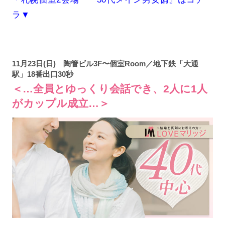
ラ▼
11月23日(日) 陶管ビル3F〜個室Room／地下鉄「大通
駅」18番出口30秒
＜…全員とゆっくり会話でき、2人に1人
がカップル成立…＞