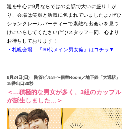
題を中心に9月ならではの会話で大いに盛り上が
り、会場は笑顔と活気に包まれていましたよ♪ぜひ
シャンクレールパーティーで素敵な出会いを見つ
けにいらしてください(^^)/スタッフ一同、心より
お待ちしております！
・札幌会場 『30代メイン男女偏』はコチラ▼
8月24日(日) 陶管ビル3F〜個室Room／地下鉄「大通駅」
18番出口30秒
＜…積極的な男女が多く、3組のカップル
が誕生しました…＞