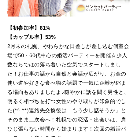
【初参加率】81%
【カップル率】53%
2月末の札幌、やわらかな日差しが差し込む個室会
場で50・60代中心の婚活パーティーを開催☆少人
数ならではの落ち着いた空気でスタートしまし
た！お仕事の話から自然と会話が広がり、お金の
使い道や好きな食べ物の話題で一気に距離が縮ま
る場面もありましたよ♪穏やかに話を聞く男性と、
明るく相づちを打つ女性のやり取りが印象的でし
た(*^-^*)連絡先交換後は「もう少し話そうか」と
そのまま二次会へ！札幌での恋活・出会いは、肩
ひじ張らない時間から始まります！次回の婚活パ