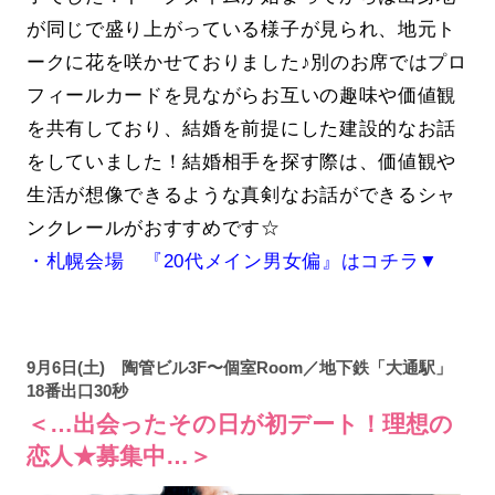
が同じで盛り上がっている様子が見られ、地元ト
ークに花を咲かせておりました♪別のお席ではプロ
フィールカードを見ながらお互いの趣味や価値観
を共有しており、結婚を前提にした建設的なお話
をしていました！結婚相手を探す際は、価値観や
生活が想像できるような真剣なお話ができるシャ
ンクレールがおすすめです☆
・札幌会場 『20代メイン男女偏』はコチラ▼
9月6日(土) 陶管ビル3F〜個室Room／地下鉄「大通駅」
18番出口30秒
＜…出会ったその日が初デート！理想の
恋人★募集中…＞