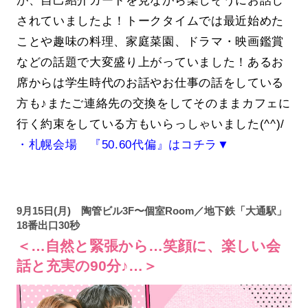
されていましたよ！トークタイムでは最近始めた
ことや趣味の料理、家庭菜園、ドラマ・映画鑑賞
などの話題で大変盛り上がっていました！あるお
席からは学生時代のお話やお仕事の話をしている
方も♪またご連絡先の交換をしてそのままカフェに
行く約束をしている方もいらっしゃいました(^^)/
・札幌会場 『50.60代偏』はコチラ▼
9月15日(月) 陶管ビル3F〜個室Room／地下鉄「大通駅」
18番出口30秒
＜…自然と緊張から…笑顔に、楽しい会
話と充実の90分♪…＞