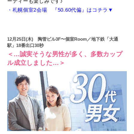
ーティーも楽しみです♪
・札幌個室2会場 『50.60代偏』はコチラ▼
12月25日(木) 陶管ビル3F〜個室Room／地下鉄「大通
駅」18番出口30秒
＜…誠実そうな男性が多く、多数カップ
ル成立しました…＞