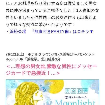
ね」とお料理を取り分けする姿は微笑ましく男女
共に仲が深まっているご様子でした！1人参加の女
性もいましたが同性同士のお友達作りも出来たよ
うで様々な交流に繋がったようです！
・浜松会場 『飲食付きPARTY偏』はコチラ▼
7月12日(土) ホテルクラウンパレス浜松1F～バンケット
Room／JR「浜松駅」北口徒歩3分
＜…理想の男女比,素敵な異性にメッセー
ジカードで急接近！…＞