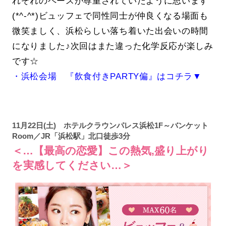
れぞれのペースが尊重されていたように思います
(*^-^*)ビュッフェで同性同士が仲良くなる場面も
微笑ましく、浜松らしい落ち着いた出会いの時間
になりました♪次回はまた違った化学反応が楽しみ
です☆
・浜松会場 『飲食付きPARTY偏』はコチラ▼
11月22日(土) ホテルクラウンパレス浜松1F～バンケット
Room／JR「浜松駅」北口徒歩3分
＜…【最高の恋愛】この熱気,盛り上がり
を実感してください…＞