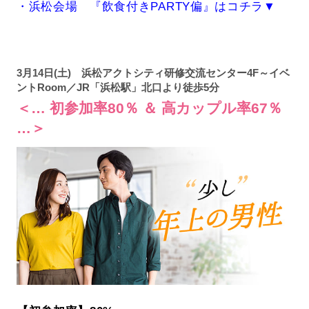
・浜松会場 『飲食付きPARTY偏』はコチラ▼
3月14日(土) 浜松アクトシティ研修交流センター4F～イベ
ントRoom／JR「浜松駅」北口より徒歩5分
＜… 初参加率80％ ＆ 高カップル率67％
…＞