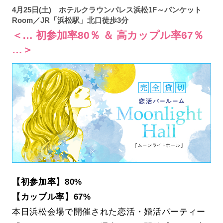
4月25日(土) ホテルクラウンパレス浜松1F～バンケット
Room／JR「浜松駅」北口徒歩3分
＜… 初参加率80％ ＆ 高カップル率67％
…＞
【初参加率】80%
【カップル率】67%
本日浜松会場で開催された恋活・婚活パーティー