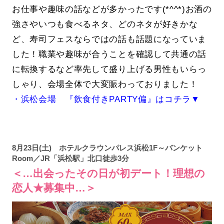
お仕事や趣味の話などが多かったです(*^^*)お酒の
強さやいつも食べるネタ、どのネタが好きかな
ど、寿司フェスならではの話も話題になっていま
した！職業や趣味が合うことを確認して共通の話
に転換するなど率先して盛り上げる男性もいらっ
しゃり、会場全体で大変賑わっておりました！
・浜松会場 『飲食付きPARTY偏』はコチラ▼
8月23日(土) ホテルクラウンパレス浜松1F～バンケット
Room／JR「浜松駅」北口徒歩3分
＜…出会ったその日が初デート！理想の
恋人★募集中…＞