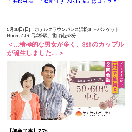
・浜松会場 『飲食付きPARTY偏』はコチラ▼
5月18日(日) ホテルクラウンパレス浜松1F～バンケット
Room／JR「浜松駅」北口徒歩3分
＜…積極的な男女が多く、3組のカップル
が誕生しました…＞
【初参加率】75%