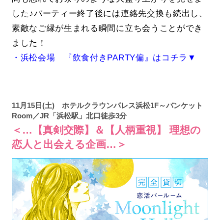
した♪パーティー終了後には連絡先交換も続出し、
素敵なご縁が生まれる瞬間に立ち会うことができ
ました！
・浜松会場 『飲食付きPARTY偏』はコチラ▼
11月15日(土) ホテルクラウンパレス浜松1F～バンケット
Room／JR「浜松駅」北口徒歩3分
＜…【真剣交際】＆【人柄重視】 理想の
恋人と出会える企画…＞