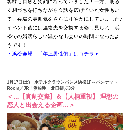
客様も自然と笑顔になっていました！一方、明る
く相づちを打ちながら会話を広げていた女性もい
て、会場の雰囲気をさらに和やかにしていました♪
イベント後には連絡先を交換する姿も見られ、浜
松での婚活らしい温かな出会いの時間になったよ
うです！
・浜松会場 『年上男性偏』はコチラ▼
1月17日(土) ホテルクラウンパレス浜松1F～バンケット
Room／JR「浜松駅」北口徒歩3分
＜…【真剣交際】＆【人柄重視】 理想の
恋人と出会える企画…＞