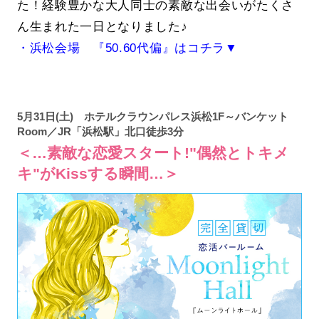
た！経験豊かな大人同士の素敵な出会いがたくさ
ん生まれた一日となりました♪
・浜松会場 『50.60代偏』はコチラ▼
5月31日(土) ホテルクラウンパレス浜松1F～バンケット
Room／JR「浜松駅」北口徒歩3分
＜…素敵な恋愛スタート!"偶然とトキメ
キ"がKissする瞬間…＞