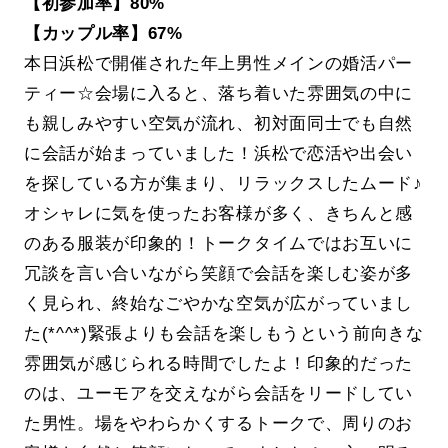
【初参加率】80%
【カップル率】67%
本日浜松で開催された年上男性メインの婚活パー
ティー☆会場に入ると、落ち着いた雰囲気の中に
も親しみやすい空気が流れ、初対面同士でも自然
に会話が始まっていました！浜松で恋活や出会い
を探している方が集まり、リラックスしたムード♪
オシャレに気を使ったお客様が多く、きちんと感
のある服装が印象的！トークタイムではお互いに
冗談を言い合いながら笑顔で会話を楽しむ姿が多
く見られ、終始なごやかな空気が広がっていまし
た(*^^*)緊張よりも会話を楽しもうという前向きな
雰囲気が感じられる時間でしたよ！印象的だった
のは、ユーモアを交えながら会話をリードしてい
た男性。場をやわらかくするトークで、周りのお