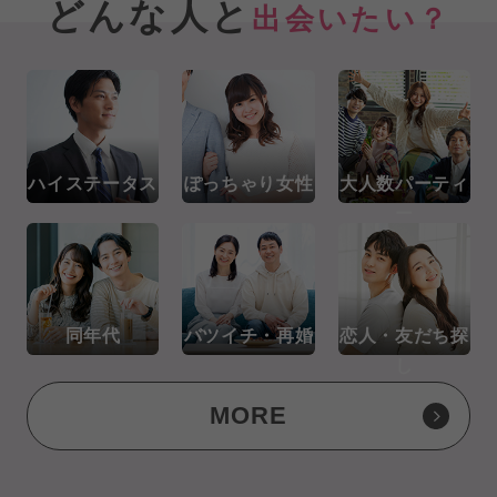
どんな人と
出会いたい？
ハイステータス
ぽっちゃり女性
大人数パーティ
ー
同年代
バツイチ・再婚
恋人・友だち探
し
MORE