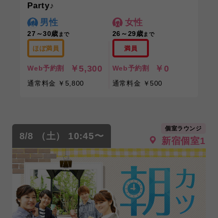
Party♪
男性
女性
27～30歳
26～29歳
まで
まで
ほぼ満員
満員
￥5,300
￥0
Web予約割
Web予約割
通常料金 ￥5,800
通常料金 ￥500
個室ラウンジ
8/8 （土） 10:45〜
新宿個室1