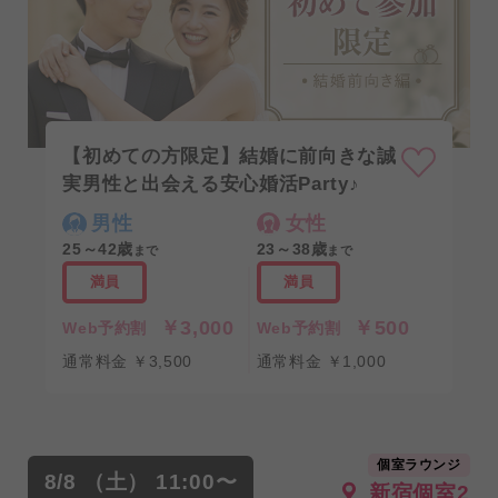
【初めての方限定】結婚に前向きな誠
実男性と出会える安心婚活Party♪
男性
女性
25～42歳
23～38歳
まで
まで
満員
満員
￥3,000
￥500
Web予約割
Web予約割
通常料金 ￥3,500
通常料金 ￥1,000
個室ラウンジ
8/8 （土） 11:00〜
新宿個室2