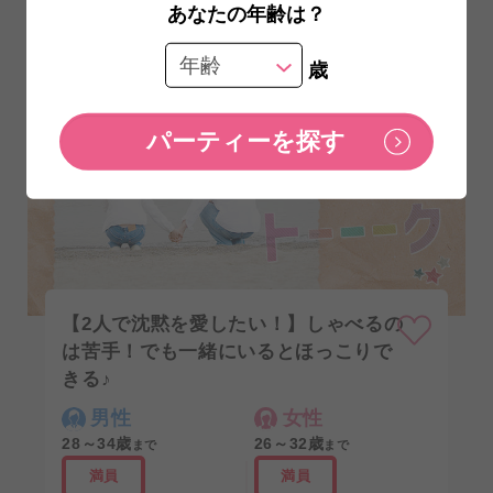
あなたの年齢は？
個室ラウンジ
8/8 （土） 11:40〜
歳
大阪個室1
【2人で沈黙を愛したい！】しゃべるの
は苦手！でも一緒にいるとほっこりで
きる♪
男性
女性
28～34歳
26～32歳
まで
まで
満員
満員