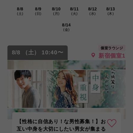
8/8
8/9
8/10
8/11
8/12
8/13
(土)
(日)
(月)
(火)
(水)
(木)
8/14
(金)
個室ラウンジ
8/8 （土） 10:40〜
新宿個室1
【性格に自信あり！な男性募集！】お
互い中身を大切にしたい男女が集まる