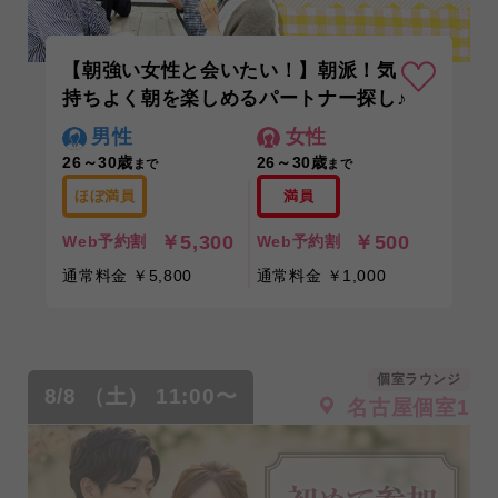
【朝強い女性と会いたい！】朝派！気
持ちよく朝を楽しめるパートナー探し♪
男性
女性
26～30歳
26～30歳
まで
まで
ほぼ満員
満員
￥5,300
￥500
Web予約割
Web予約割
通常料金 ￥5,800
通常料金 ￥1,000
個室ラウンジ
8/8 （土） 11:00〜
名古屋個室1