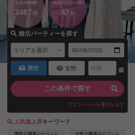
先月の開催数
先月のカップル率
2487
47
回
％
婚活パーティーを探す
男性
女性
歳
プロフィールを選びなおす
人気急上昇
キーワード
男性が満員のイベント
女性が満員のイベント