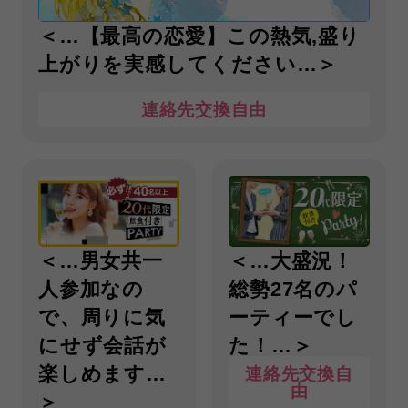
＜…【最高の恋愛】この熱気,盛り
上がりを実感してください…＞
連絡先交換自由
＜…男女共一
＜…大盛況！
人参加なの
総勢27名のパ
で、周りに気
ーティーでし
にせず会話が
た！…＞
楽しめます…
連絡先交換自
由
＞