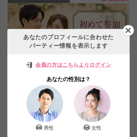
あなたのプロフィールに合わせた
パーティー情報を表示します
会員の方はこちらよりログイン
【初めての方限定】結婚に前向きな誠
実男性と出会える安心婚活Party♪
あなたの性別は？
男性
女性
25～42歳
23～38歳
まで
まで
ほぼ満員
ほぼ満員
￥3,000
￥500
Web予約割
Web予約割
通常料金 ￥3,500
通常料金 ￥1,000
男性
女性