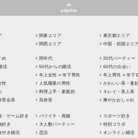
pagetop
ア
関東エリア
東京都エリア
関西エリア
中国・四国エリ
すめ
同年代
20代パーティー
婚活
50代からの婚活
60代の出会い
年上女性 × 年下男性
年上男性 × 年下
女性
人気職業の男性
かわいい系・童
心
料理上手・家庭的
キレイ・美人系
体育会系
高身長
爽やかおしゃれ
画・ゲーム好き
バツイチ・再婚
スポーツ好き
物好き
大人数パーティー
特別コラボ
食付き婚活
恋活
オンライン婚活