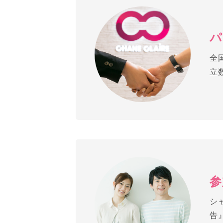
パ
全
立
参
シ
告