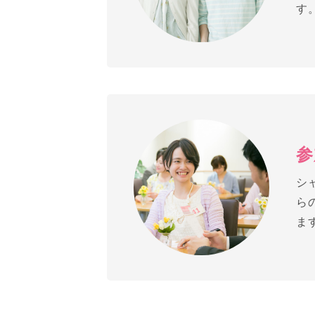
す
参
シ
ら
ま