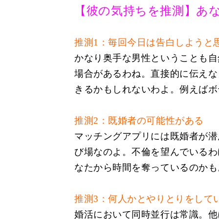
【彼の気持ちを推測】あ
推測
1
：毎回今日は告白しようと
かなり奥手な男性ということも自
場合があるわね。直接的に伝えな
きるかもしれないわよ。例えばボ
推測
2
：既婚者の可能性がある
マッチングアプリには既婚者が潜
び場なのよ。不倫を望んでいるわ
なたから時間を奪っているのかも
推測
3
：何人かとやりとりをして
婚活において同時並行は常識。他