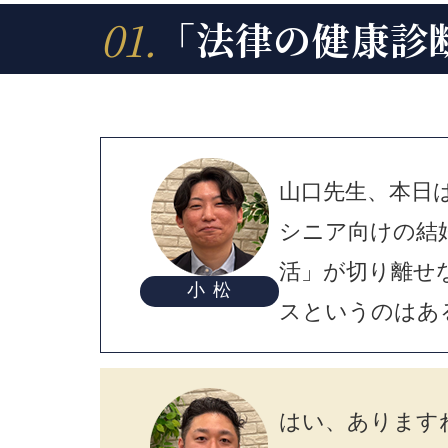
01.
「法律の健康診
山口先生、本日
シニア向けの結
活」が切り離せ
小 松
スというのはあ
はい、あります