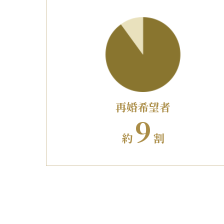
再婚希望者
9
約
割