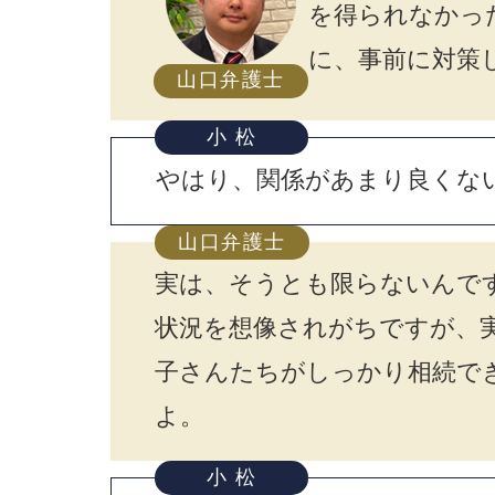
を得られなかっ
に、事前に対策
山口弁護士
小 松
やはり、関係があまり良くな
山口弁護士
実は、そうとも限らないんで
状況を想像されがちですが、
子さんたちがしっかり相続で
よ。
小 松