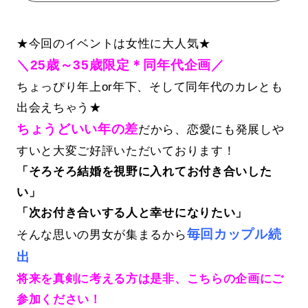
★今回のイベントは女性に大人気★
＼25歳～35歳限定＊同年代企画／
ちょっぴり年上or年下、そして同年代のカレとも
出会えちゃう★
ちょうどいい年の差
だから、恋愛にも発展しや
すいと大変ご好評いただいております！
「そろそろ結婚を視野に入れてお付き合いした
い」
「次お付き合いする人と幸せになりたい」
毎回カップル続
そんな思いの男女が集まるから
出
将来を真剣に考える方は是非、こちらの企画にご
参加ください！