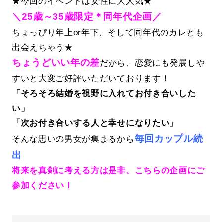
★今回のイベントは女性に大人気★
＼25歳～35歳限定＊同年代企画／
ちょっぴり年上or年下、そして同年代のカレとも
出会えちゃう★
ちょうどいい年の差
だから、恋愛にも発展しや
すいと大変ご好評いただいております！
「そろそろ結婚を視野に入れてお付き合いした
い」
「次お付き合いする人と幸せになりたい」
毎回カップル続
そんな思いの男女が集まるから
出
将来を真剣に考える方は是非、こちらの企画にご
参加ください！