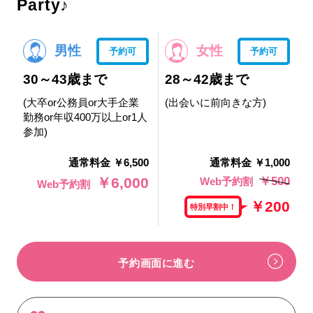
Party♪
男性
女性
予約可
予約可
30～43歳まで
28～42歳まで
(大卒or公務員or大手企業
(出会いに前向きな方)
勤務or年収400万以上or1人
参加)
通常料金 ￥6,500
通常料金 ￥1,000
￥500
￥6,000
Web予約割
Web予約割
￥200
特別早割中！
予約画面に進む