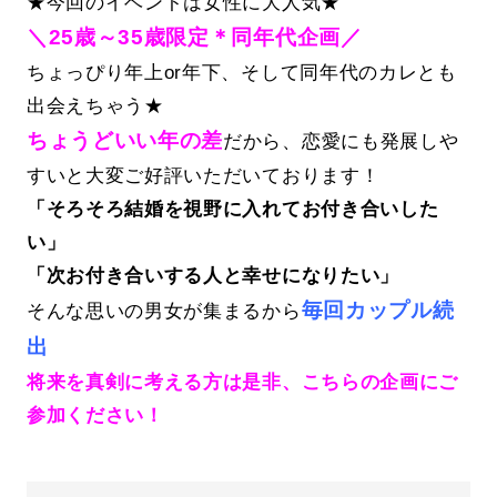
★今回のイベントは女性に大人気★
＼25歳～35歳限定＊同年代企画／
ちょっぴり年上or年下、そして同年代のカレとも
出会えちゃう★
ちょうどいい年の差
だから、恋愛にも発展しや
すいと大変ご好評いただいております！
「そろそろ結婚を視野に入れてお付き合いした
い」
「次お付き合いする人と幸せになりたい」
毎回カップル続
そんな思いの男女が集まるから
出
将来を真剣に考える方は是非、こちらの企画にご
参加ください！