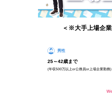
＜※大手上場企業
男性
25～42歳まで
(年収500万以上or公務員or上場企業勤務)
W