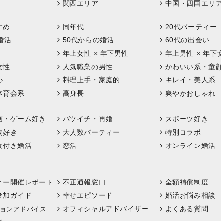
関西エリア
中国・四国エリ
すめ
同年代
20代パーティー
婚活
50代からの婚活
60代の出会い
年上女性 × 年下男性
年上男性 × 年下
女性
人気職業の男性
かわいい系・童
心
料理上手・家庭的
キレイ・美人系
体育会系
高身長
爽やかおしゃれ
画・ゲーム好き
バツイチ・再婚
スポーツ好き
物好き
大人数パーティー
特別コラボ
食付き婚活
恋活
オンライン婚活
ィー開催レポート
不正通報窓口
全額補償制度
参加ガイド
幸せエピソード
婚活お悩み相談
オフィシャルアドバイザー
よくある質問
ョンアドバイス