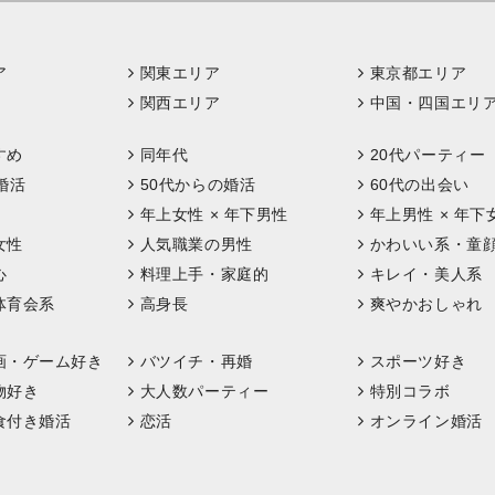
ア
関東エリア
東京都エリア
関西エリア
中国・四国エリ
すめ
同年代
20代パーティー
婚活
50代からの婚活
60代の出会い
年上女性 × 年下男性
年上男性 × 年下
女性
人気職業の男性
かわいい系・童
心
料理上手・家庭的
キレイ・美人系
体育会系
高身長
爽やかおしゃれ
画・ゲーム好き
バツイチ・再婚
スポーツ好き
物好き
大人数パーティー
特別コラボ
食付き婚活
恋活
オンライン婚活