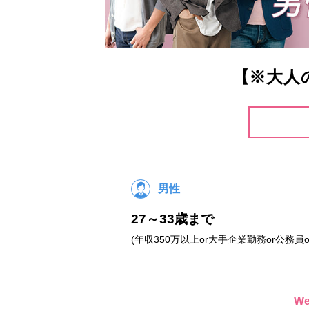
【※大人
男性
27～33歳まで
(年収350万以上or大手企業勤務or公務員o
W