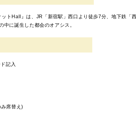
 ～バンケットHall』は、JR「新宿駅」西口より徒歩7分、地下
囲気の中に誕生した都会のオアシス。
ード記入
席替え)