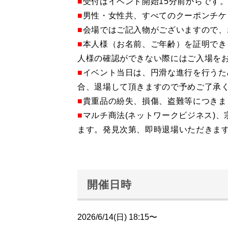
■
受付はイベント開始15分前からです
■
男性・女性共、すべてのクーポンチケ
■
会場ではご記入物がございますので、
■
本人様（お名前、ご年齢）を証明でき
人様の確認ができない際にはご入場を
■
イベント当日は、円滑な進行を行うた
合、退場して頂きますので予めご了承
■
貴重品の紛失、損傷、盗難等につきま
■
マルチ商法(ネットワークビジネス)
ます。発見次第、即時退場いただきま
開催日時
2026/6/14(日) 18:15〜