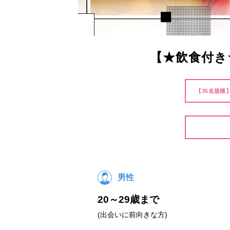
【★飲食付き
【35名規模
男性
20～29歳まで
(出会いに前向きな方)