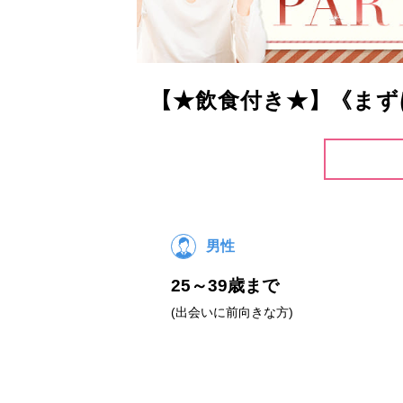
【★飲食付き★】《まず
男性
25～39歳まで
(出会いに前向きな方)