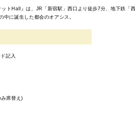
 ～バンケットHall』は、JR「新宿駅」西口より徒歩7分、地下
囲気の中に誕生した都会のオアシス。
ード記入
席替え)