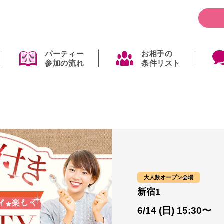
パーティー
お相手の
参加の流れ
条件リスト
大人数オープン会場
新宿1
6/14 (日) 15:30〜