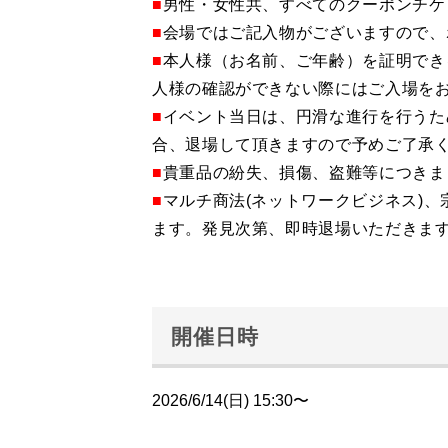
■
男性・女性共、すべてのクーポンチケ
■
会場ではご記入物がございますので、
■
本人様（お名前、ご年齢）を証明でき
人様の確認ができない際にはご入場を
■
イベント当日は、円滑な進行を行うた
合、退場して頂きますので予めご了承
■
貴重品の紛失、損傷、盗難等につきま
■
マルチ商法(ネットワークビジネス)
ます。発見次第、即時退場いただきま
開催日時
2026/6/14(日) 15:30〜