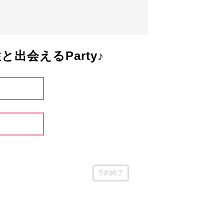
会えるParty♪
予約終了