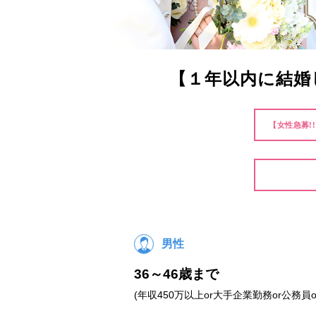
【１年以内に結婚
【女性急募!
男性
36～46歳まで
(年収450万以上or大手企業勤務or公務員o