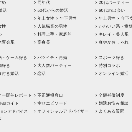
すめ
同年代
20代パーティー
婚活
50代からの婚活
60代の出会い
年上女性 × 年下男性
年上男性 × 年下
女性
人気職業の男性
かわいい系・童
心
料理上手・家庭的
キレイ・美人系
体育会系
高身長
爽やかおしゃれ
画・ゲーム好き
バツイチ・再婚
スポーツ好き
物好き
大人数パーティー
特別コラボ
食付き婚活
恋活
オンライン婚活
ィー開催レポート
不正通報窓口
全額補償制度
参加ガイド
幸せエピソード
婚活お悩み相談
オフィシャルアドバイザー
よくある質問
ョンアドバイス
ド