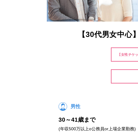
【30代男女中
【女性チケッ
男性
30～41歳まで
(年収500万以上o公務員or上場企業勤務)