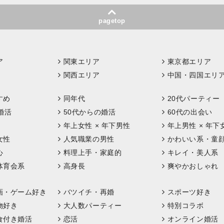
pagetop
ア
関東エリア
東京都エリア
関西エリア
中国・四国エリ
すめ
同年代
20代パーティー
婚活
50代からの婚活
60代の出会い
年上女性 × 年下男性
年上男性 × 年下
女性
人気職業の男性
かわいい系・童
心
料理上手・家庭的
キレイ・美人系
体育会系
高身長
爽やかおしゃれ
画・ゲーム好き
バツイチ・再婚
スポーツ好き
物好き
大人数パーティー
特別コラボ
食付き婚活
恋活
オンライン婚活