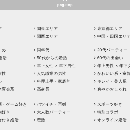
pagetop
ア
関東エリア
東京都エリア
関西エリア
中国・四国エリ
すめ
同年代
20代パーティー
婚活
50代からの婚活
60代の出会い
年上女性 × 年下男性
年上男性 × 年下
女性
人気職業の男性
かわいい系・童
心
料理上手・家庭的
キレイ・美人系
体育会系
高身長
爽やかおしゃれ
画・ゲーム好き
バツイチ・再婚
スポーツ好き
物好き
大人数パーティー
特別コラボ
食付き婚活
恋活
オンライン婚活