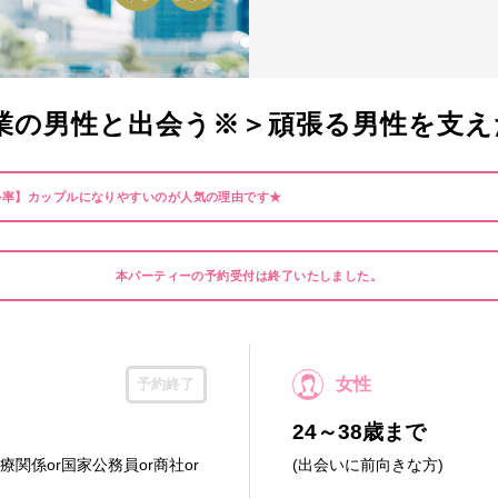
業の男性と出会う※＞頑張る男性を支え
ル率】カップルになりやすいのが人気の理由です★
本パーティーの予約受付は終了いたしました。
女性
予約終了
24～38歳まで
医療関係or国家公務員or商社or
(出会いに前向きな方)