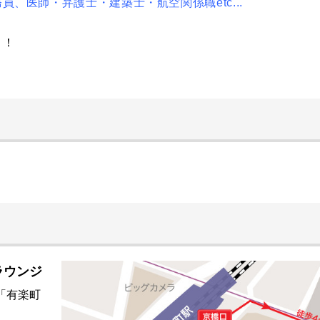
、医師・弁護士・建築士・航空関係職etc...
！！
ラウンジ
「有楽町