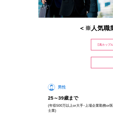
＜※人気職
【高カップ
男性
25～39歳まで
(年収500万以上or大手･上場企業勤務or
士業)