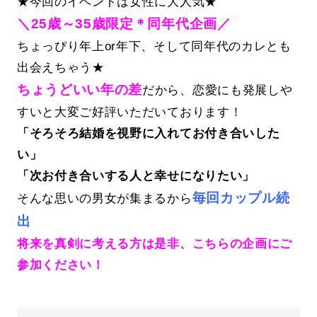
★今回のイベントは女性に大人気★
＼25歳～35歳限定＊同年代企画／
ちょっぴり年上or年下、そして同年代のカレとも
出会えちゃう★
ちょうどいい年の差
だから、恋愛にも発展しや
すいと大変ご好評いただいております！
「そろそろ結婚を視野に入れてお付き合いした
い」
「次お付き合いする人と幸せになりたい」
毎回カップル続
そんな思いの男女が集まるから
出
将来を真剣に考える方は是非、こちらの企画にご
参加ください！