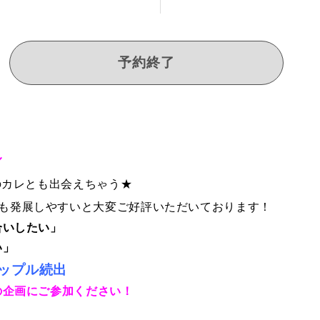
予約終了
／
のカレとも出会えちゃう★
も発展しやすいと大変ご好評いただいております！
合いしたい」
い」
ップル続出
の企画にご参加ください！