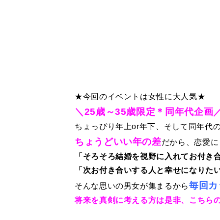
★今回のイベントは女性に大人気★
＼25歳～35歳限定＊同年代企画
ちょっぴり年上or年下、そして同年代
ちょうどいい年の差
だから、恋愛に
「そろそろ結婚を視野に入れてお付き
「次お付き合いする人と幸せになりた
毎回カ
そんな思いの男女が集まるから
将来を真剣に考える方は是非、こちら