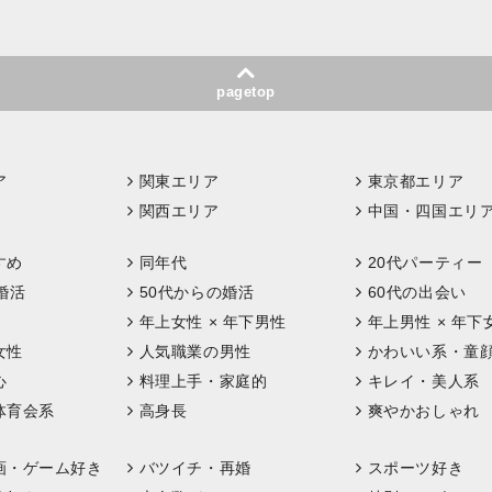
pagetop
ア
関東エリア
東京都エリア
関西エリア
中国・四国エリ
すめ
同年代
20代パーティー
婚活
50代からの婚活
60代の出会い
年上女性 × 年下男性
年上男性 × 年下
女性
人気職業の男性
かわいい系・童
心
料理上手・家庭的
キレイ・美人系
体育会系
高身長
爽やかおしゃれ
画・ゲーム好き
バツイチ・再婚
スポーツ好き