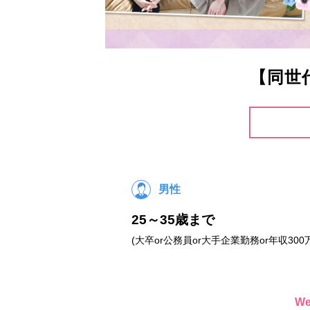
【同世
男性
25～35歳まで
(大卒or公務員or大手企業勤務or年収300
W