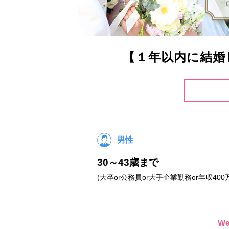
【１年以内に結婚
男性
30～43歳まで
(大卒or公務員or大手企業勤務or年収400
W