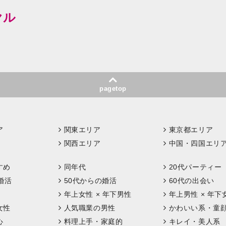
ヤル
pagetop
ア
関東エリア
東京都エリア
関西エリア
中国・四国エリ
すめ
同年代
20代パーティー
婚活
50代からの婚活
60代の出会い
年上女性 × 年下男性
年上男性 × 年下
女性
人気職業の男性
かわいい系・童
心
料理上手・家庭的
キレイ・美人系