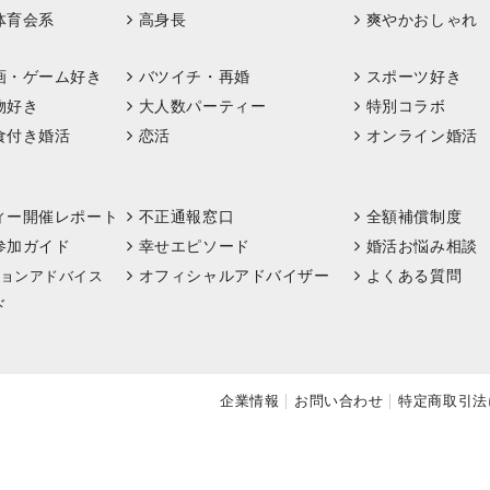
体育会系
高身長
爽やかおしゃれ
画・ゲーム好き
バツイチ・再婚
スポーツ好き
物好き
大人数パーティー
特別コラボ
食付き婚活
恋活
オンライン婚活
ィー開催レポート
不正通報窓口
全額補償制度
参加ガイド
幸せエピソード
婚活お悩み相談
オフィシャルアドバイザー
よくある質問
ョンアドバイス
ド
企業情報
お問い合わせ
特定商取引法