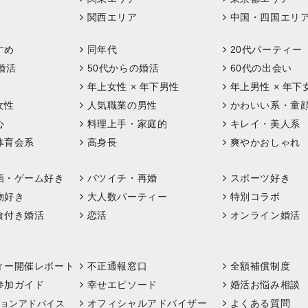
関西エリア
中国・四国エリ
すめ
同年代
20代パーティー
婚活
50代からの婚活
60代の出会い
年上女性 × 年下男性
年上男性 × 年下
女性
人気職業の男性
かわいい系・童
心
料理上手・家庭的
キレイ・美人系
体育会系
高身長
爽やかおしゃれ
画・ゲーム好き
バツイチ・再婚
スポーツ好き
物好き
大人数パーティー
特別コラボ
食付き婚活
恋活
オンライン婚活
ィー開催レポート
不正通報窓口
全額補償制度
参加ガイド
幸せエピソード
婚活お悩み相談
オフィシャルアドバイザー
よくある質問
ョンアドバイス