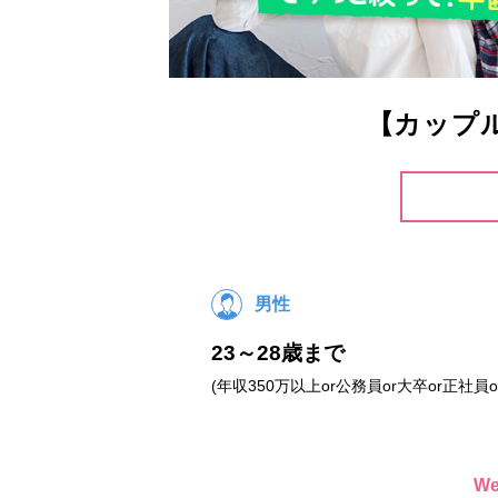
【カップ
男性
23～28歳まで
(年収350万以上or公務員or大卒or正社員o
W