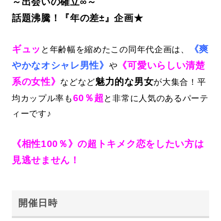
～出会いの確立∞～
話題沸騰！『年の差±』企画★
ギュッ
《爽
と年齢幅を縮めたこの同年代企画は、
やかなオシャレ男性》
《可愛いらしい清楚
や
系の女性》
魅力的な男女
などなど
が大集合！平
60％超
均カップル率も
と非常に人気のあるパーテ
ィーです♪
《相性100％》の超トキメク恋をしたい方は
見逃せません！
開催日時