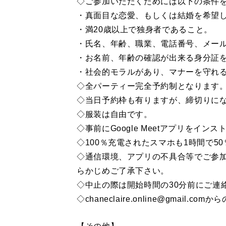
◇ご参加いただくためには以下の条件
・真面目な恋愛、もしくは結婚を希望
・満20歳以上で独身者であること。
・氏名、年齢、職業、電話番号、メー
・お名前、年齢の確認が出来る身分証
・社会的モラルがあり、マナーを守れ
◇全パーティー完全予約制となります
◇当日予約枠も有りますが、締切りに
◇服装は自由です。
◇事前にGoogle Meetアプリをイン
◇100％充電されたスマホも1時間で
◇通信環境、アプリの不具合等でご参
らかじめご了承下さい。
◇中止の際は開始時間の30分前にご連
◇chaneclaire.online@gmai