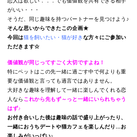
恋人は欲しい．．．でも価値観を共有できる相手
がいい・・・
そうだ、同じ趣味を持つパートナーを見つけよう♪
そんな思いからできたこの企画★
今回は
猫を飼いたい・猫が好き
な方々にご参加い
ただきます☆
価値観が同じってすごく大切ですよね！
特にペットはこの先一緒に過ごす中で何よりも重
要な価値観と言っても過言ではありません。
大好きな趣味を理解して一緒に楽しんでくれる恋
人なら
これから先もず～っと一緒にいられちゃう
はず♪
お付き合いした後は趣味の話で盛り上がったり、
一緒におうちデートや猫カフェを楽しんだり…お
楽しみがいっぱい♪