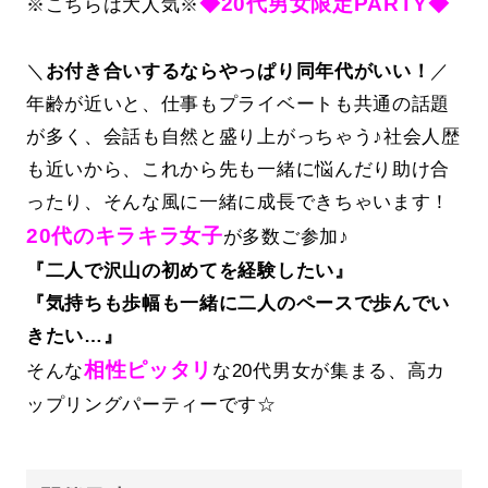
◆20代男女限定PARTY◆
※こちらは大人気※
＼
お付き合いするならやっぱり同年代がいい！
／
年齢が近いと、仕事もプライベートも共通の話題
が多く、会話も自然と盛り上がっちゃう♪社会人歴
も近いから、これから先も一緒に悩んだり助け合
ったり、そんな風に一緒に成長できちゃいます！
20代のキラキラ女子
が多数ご参加♪
『二人で沢山の初めてを経験したい』
『気持ちも歩幅も一緒に二人のペースで歩んでい
きたい…』
相性ピッタリ
そんな
な20代男女が集まる、高カ
ップリングパーティーです☆