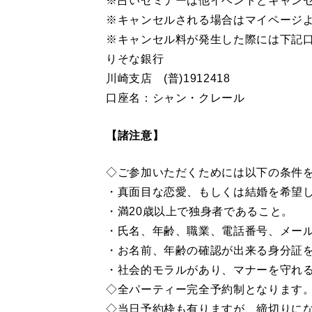
※占いセミナーは他イベントとキャン
※キャンセルされる場合はマイページよ
※キャンセル料が発生した際には下記
りそな銀行
川崎支店 (普)1912418
口座名：シャン・クレール
【諸注意】
◇ご参加いただくためには以下の条件
・真面目な恋愛、もしくは結婚を希望
・満20歳以上で独身者であること。
・氏名、年齢、職業、電話番号、メー
・お名前、年齢の確認が出来る身分証
・社会的モラルがあり、マナーを守れ
◇全パーティー完全予約制となります
◇当日予約枠も有りますが、締切りに