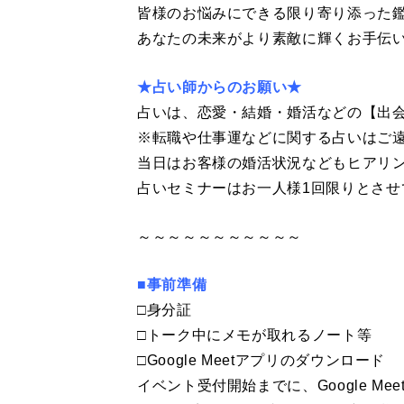
皆様のお悩みにできる限り寄り添った
あなたの未来がより素敵に輝くお手伝
★占い師からのお願い★
占いは、恋愛・結婚・婚活などの【出
※転職や仕事運などに関する占いはご
当日はお客様の婚活状況などもヒアリ
占いセミナーはお一人様1回限りとさせ
～～～～～～～～～～～
■事前準備
□身分証
□トーク中にメモが取れるノート等
□Google Meetアプリのダウンロード
イベント受付開始までに、Google M