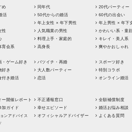
すめ
同年代
20代パーティー
婚活
50代からの婚活
60代の出会い
年上女性 × 年下男性
年上男性 × 年下
女性
人気職業の男性
かわいい系・童
心
料理上手・家庭的
キレイ・美人系
体育会系
高身長
爽やかおしゃれ
画・ゲーム好き
バツイチ・再婚
スポーツ好き
物好き
大人数パーティー
特別コラボ
食付き婚活
恋活
オンライン婚活
ィー開催レポート
不正通報窓口
全額補償制度
参加ガイド
幸せエピソード
婚活お悩み相談
オフィシャルアドバイザー
よくある質問
ョンアドバイス
ド