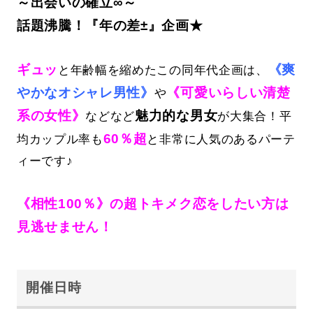
～出会いの確立∞～
話題沸騰！『年の差±』企画★
ギュッ
《爽
と年齢幅を縮めたこの同年代企画は、
やかなオシャレ男性》
《可愛いらしい清楚
や
系の女性》
魅力的な男女
などなど
が大集合！平
60％超
均カップル率も
と非常に人気のあるパーテ
ィーです♪
《相性100％》の超トキメク恋をしたい方は
見逃せません！
開催日時