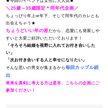
★今回のイベントは女性に大人気★
＼25歳～35歳限定＊同年代企画／
ちょっぴり年上or年下、そして同年代のカレとも
出会えちゃう★
ちょうどいい年の差
だから、恋愛にも発展しや
すいと大変ご好評いただいております！
「そろそろ結婚を視野に入れてお付き合いした
い」
「次お付き合いする人と幸せになりたい」
毎回カップル続
そんな思いの男女が集まるから
出
将来を真剣に考える方は是非、こちらの企画にご
参加ください！