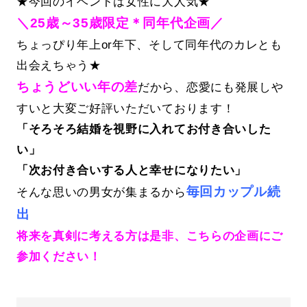
★今回のイベントは女性に大人気★
＼25歳～35歳限定＊同年代企画／
ちょっぴり年上or年下、そして同年代のカレとも
出会えちゃう★
ちょうどいい年の差
だから、恋愛にも発展しや
すいと大変ご好評いただいております！
「そろそろ結婚を視野に入れてお付き合いした
い」
「次お付き合いする人と幸せになりたい」
毎回カップル続
そんな思いの男女が集まるから
出
将来を真剣に考える方は是非、こちらの企画にご
参加ください！