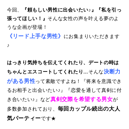
今回、
『頼もしい男性に出会いたい♪』『私を引っ
張ってほしい！』
そんな女性の声を叶える夢のよ
うな企画が登場！
《リード上手な男性》
にお集まりいただきます
♪
はっきり気持ちを伝えてくれたり、デートの時は
決断力
ちゃんとエスコートしてくれたり…
そんな
がある男性
って素敵ですよね！『将来を意識でき
るお相手と出会いたい♪』『恋愛を通して真剣に付
真剣交際を希望する男女
き合いたい♪』など
が
毎回カップル続出の大人
多数参加されており、
気パーティー
です★