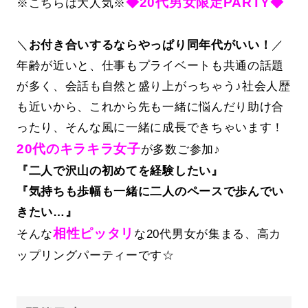
◆20代男女限定PARTY◆
※こちらは大人気※
＼
お付き合いするならやっぱり同年代がいい！
／
年齢が近いと、仕事もプライベートも共通の話題
が多く、会話も自然と盛り上がっちゃう♪社会人歴
も近いから、これから先も一緒に悩んだり助け合
ったり、そんな風に一緒に成長できちゃいます！
20代のキラキラ女子
が多数ご参加♪
『二人で沢山の初めてを経験したい』
『気持ちも歩幅も一緒に二人のペースで歩んでい
きたい…』
相性ピッタリ
そんな
な20代男女が集まる、高カ
ップリングパーティーです☆