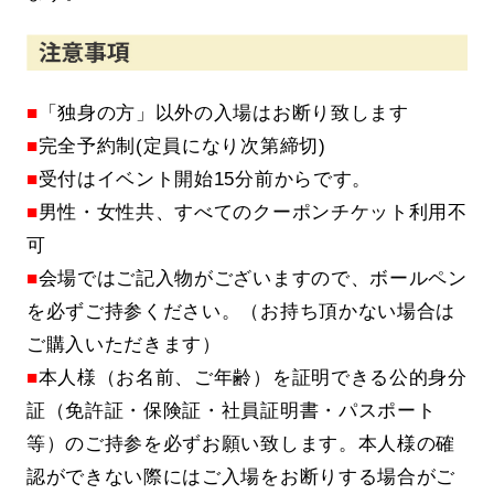
■
「独身の方」以外の入場はお断り致します
■
完全予約制(定員になり次第締切)
■
受付はイベント開始15分前からです。
■
男性・女性共、すべてのクーポンチケット利用不
可
■
会場ではご記入物がございますので、ボールペン
を必ずご持参ください。（お持ち頂かない場合は
ご購入いただきます）
■
本人様（お名前、ご年齢）を証明できる公的身分
証（免許証・保険証・社員証明書・パスポート
等）のご持参を必ずお願い致します。本人様の確
認ができない際にはご入場をお断りする場合がご