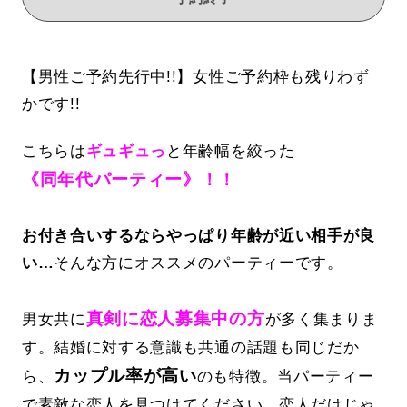
【男性ご予約先行中!!】女性ご予約枠も残りわず
かです!!
こちらは
ギュギュっ
と年齢幅を絞った
《同年代パーティー》！！
お付き合いするならやっぱり年齢が近い相手が良
い…
そんな方にオススメのパーティーです。
真剣に恋人募集中の方
男女共に
が多く集まりま
す。結婚に対する意識も共通の話題も同じだか
カップル率が高い
ら、
のも特徴。当パーティー
で素敵な恋人を見つけてください。恋人だけじゃ