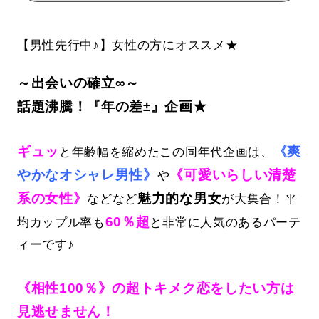
【男性先行中♪】女性の方にオススメ★
～出会いの確立∞～
話題沸騰！『年の差±』企画★
ギュッ
《爽
と年齢幅を縮めたこの同年代企画は、
やかなオシャレ男性》
《可愛いらしい清楚
や
系の女性》
魅力的な男女
などなど
が大集合！平
60％超
均カップル率も
と非常に人気のあるパーテ
ィーです♪
《相性100％》の超トキメク恋をしたい方は
見逃せません！