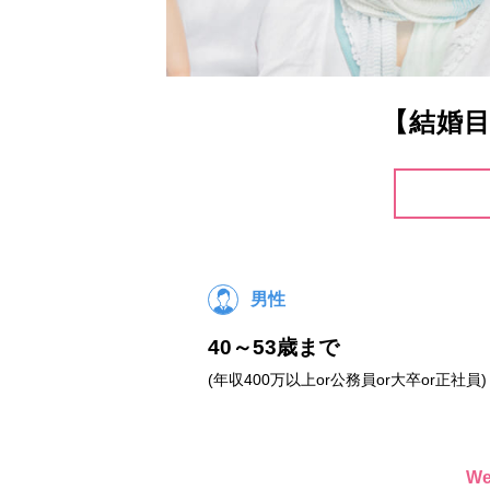
【結婚目
男性
40～53歳まで
(年収400万以上or公務員or大卒or正社員)
W