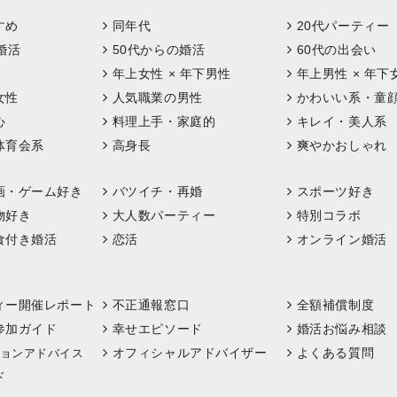
すめ
同年代
20代パーティー
婚活
50代からの婚活
60代の出会い
年上女性 × 年下男性
年上男性 × 年下
女性
人気職業の男性
かわいい系・童
心
料理上手・家庭的
キレイ・美人系
体育会系
高身長
爽やかおしゃれ
画・ゲーム好き
バツイチ・再婚
スポーツ好き
物好き
大人数パーティー
特別コラボ
食付き婚活
恋活
オンライン婚活
ィー開催レポート
不正通報窓口
全額補償制度
参加ガイド
幸せエピソード
婚活お悩み相談
オフィシャルアドバイザー
よくある質問
ョンアドバイス
ド