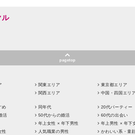
ヤル
pagetop
ア
関東エリア
東京都エリア
関西エリア
中国・四国エリ
すめ
同年代
20代パーティー
婚活
50代からの婚活
60代の出会い
年上女性 × 年下男性
年上男性 × 年下
女性
人気職業の男性
かわいい系・童