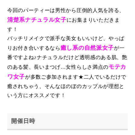
今回のパーティーは男性から圧倒的人気を誇る、
清楚系ナチュラル女子
にお集まりいただきま
す！
バッチリメイクで派手な美女もいいけど、やっぱ
癒し系の自然派女子
りお付き合いするなら
が一
番ですよね♪ナチュラルだけど透明感のある肌、艶
モテカ
のある髪、長いまつげ…女性らしさ満点の
ワ女子
が多数ご参加されます★二人でいるだけで
癒されちゃう、そんなほのぼのカップルが理想と
いう方にオススメです！
開催日時