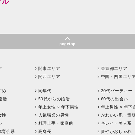
ヤル
pagetop
ア
関東エリア
東京都エリア
関西エリア
中国・四国エリ
すめ
同年代
20代パーティー
婚活
50代からの婚活
60代の出会い
年上女性 × 年下男性
年上男性 × 年下
女性
人気職業の男性
かわいい系・童
心
料理上手・家庭的
キレイ・美人系
体育会系
高身長
爽やかおしゃれ