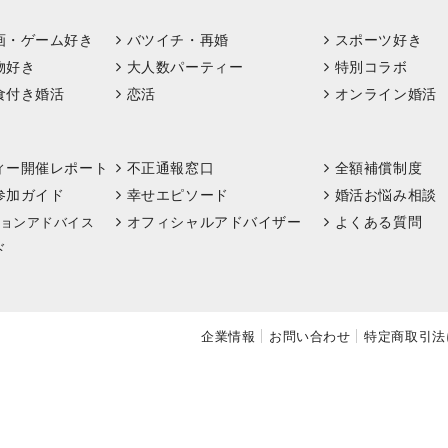
画・ゲーム好き
バツイチ・再婚
スポーツ好き
物好き
大人数パーティー
特別コラボ
食付き婚活
恋活
オンライン婚活
ィー開催レポート
不正通報窓口
全額補償制度
参加ガイド
幸せエピソード
婚活お悩み相談
オフィシャルアドバイザー
よくある質問
ョンアドバイス
ド
企業情報
お問い合わせ
特定商取引法