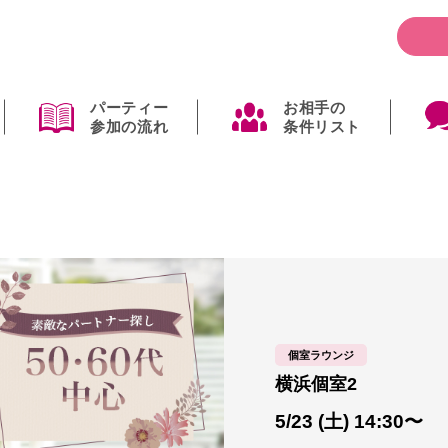
パーティー
お相手の
参加の流れ
条件リスト
個室ラウンジ
横浜個室2
5/23 (土) 14:30〜