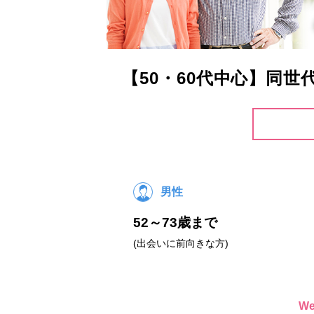
【50・60代中心】同
男性
52～73歳まで
(出会いに前向きな方)
W