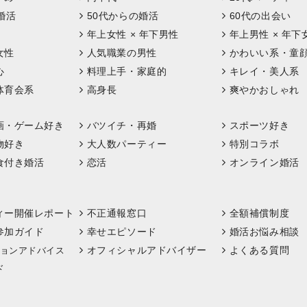
婚活
50代からの婚活
60代の出会い
年上女性 × 年下男性
年上男性 × 年下
女性
人気職業の男性
かわいい系・童
心
料理上手・家庭的
キレイ・美人系
体育会系
高身長
爽やかおしゃれ
画・ゲーム好き
バツイチ・再婚
スポーツ好き
物好き
大人数パーティー
特別コラボ
食付き婚活
恋活
オンライン婚活
ィー開催レポート
不正通報窓口
全額補償制度
参加ガイド
幸せエピソード
婚活お悩み相談
オフィシャルアドバイザー
よくある質問
ョンアドバイス
ド