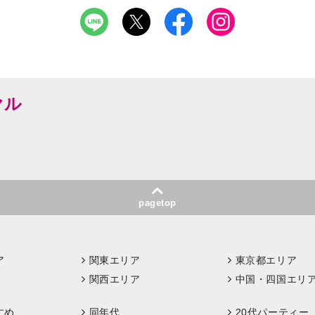
ヤル
pagetop
ア
関東エリア
東京都エリア
関西エリア
中国・四国エリ
すめ
同年代
20代パーティー