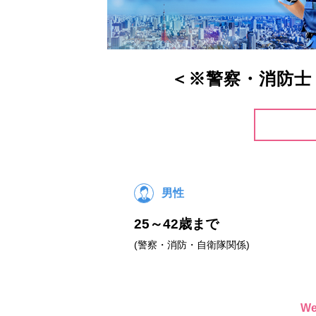
＜※警察・消防士
男性
25～42歳まで
(警察・消防・自衛隊関係)
W