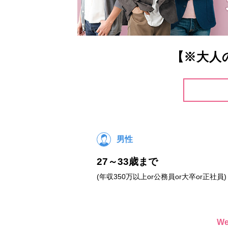
【※大人
男性
27～33歳まで
(年収350万以上or公務員or大卒or正社員)
W