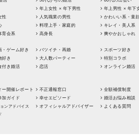
婚活
50代からの婚活
60代の出会い
年上女性 × 年下男性
年上男性 × 年下
女性
人気職業の男性
かわいい系・童
心
料理上手・家庭的
キレイ・美人系
体育会系
高身長
爽やかおしゃれ
画・ゲーム好き
バツイチ・再婚
スポーツ好き
物好き
大人数パーティー
特別コラボ
食付き婚活
恋活
オンライン婚活
ィー開催レポート
不正通報窓口
全額補償制度
参加ガイド
幸せエピソード
婚活お悩み相談
オフィシャルアドバイザー
よくある質問
ョンアドバイス
ド