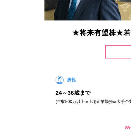
★将来有望株★若
男性
24～36歳まで
(年収500万以上or上場企業勤務or大手企
W