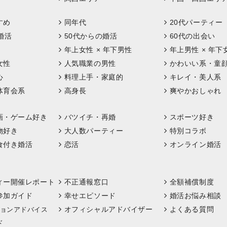
すめ
同年代
20代パーティー
婚活
50代からの婚活
60代の出会い
年上女性 × 年下男性
年上男性 × 年下
女性
人気職業の男性
かわいい系・童
心
料理上手・家庭的
キレイ・美人系
体育会系
高身長
爽やかおしゃれ
画・ゲーム好き
バツイチ・再婚
スポーツ好き
物好き
大人数パーティー
特別コラボ
食付き婚活
恋活
オンライン婚活
ィー開催レポート
不正通報窓口
全額補償制度
参加ガイド
幸せエピソード
婚活お悩み相談
オフィシャルアドバイザー
よくある質問
ョンアドバイス
ド