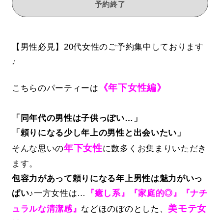
予約終了
【男性必見】20代女性のご予約集中しております
♪
《年下女性編》
こちらのパーティーは
「同年代の男性は子供っぽい…」
「頼りになる少し年上の男性と出会いたい」
年下女性
そんな思いの
に数多くお集まりいただき
ます。
包容力があって頼りになる年上男性は魅力がいっ
ぱい♪
一方女性は…
『癒し系』『家庭的◎』『ナチ
美モテ女
ュラルな清潔感』
などほのぼのとした、