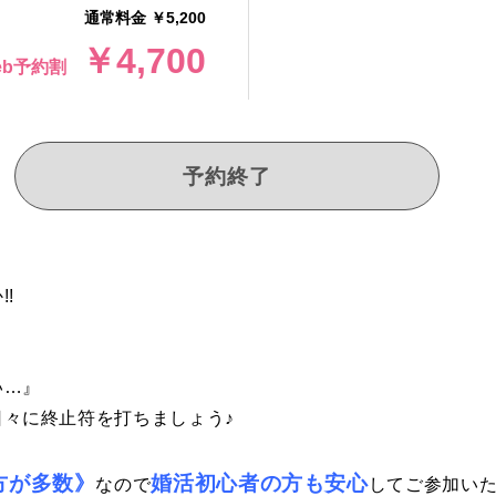
通常料金 ￥5,200
￥4,700
eb予約割
予約終了
!
い…』
々に終止符を打ちましょう♪
方が多数》
婚活初心者の方も安心
なので
してご参加いた