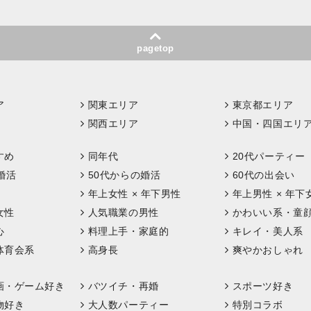
pagetop
ア
関東エリア
東京都エリア
関西エリア
中国・四国エリ
すめ
同年代
20代パーティー
婚活
50代からの婚活
60代の出会い
年上女性 × 年下男性
年上男性 × 年下
女性
人気職業の男性
かわいい系・童
心
料理上手・家庭的
キレイ・美人系
体育会系
高身長
爽やかおしゃれ
画・ゲーム好き
バツイチ・再婚
スポーツ好き
物好き
大人数パーティー
特別コラボ