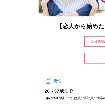
【恋人から始めた
【女性予約先
男性
26～37歳まで
(年収350万以上or公務員or正社員or大卒o