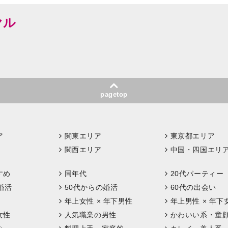
ヤル
pagetop
ア
関東エリア
東京都エリア
関西エリア
中国・四国エリ
すめ
同年代
20代パーティー
婚活
50代からの婚活
60代の出会い
年上女性 × 年下男性
年上男性 × 年下
女性
人気職業の男性
かわいい系・童