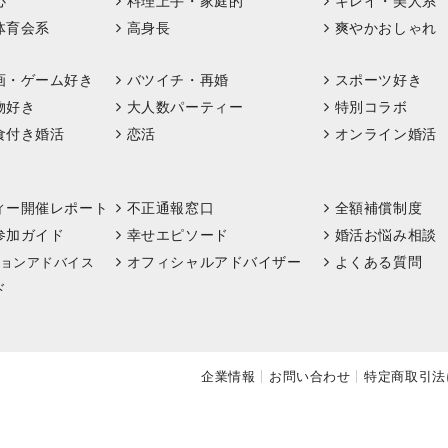
心
料理上手・家庭的
キレイ・美人系
体育会系
高身長
爽やかおしゃれ
画・ゲーム好き
バツイチ・再婚
スポーツ好き
物好き
大人数パーティー
特別コラボ
食付き婚活
恋活
オンライン婚活
ィー開催レポート
不正通報窓口
全額補償制度
参加ガイド
幸せエピソード
婚活お悩み相談
オフィシャルアドバイザー
よくある質問
ョンアドバイス
ド
企業情報
お問い合わせ
特定商取引法