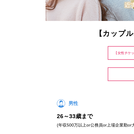
【カップル
【女性チケッ
男性
26～33歳まで
(年収500万以上or公務員or上場企業勤or