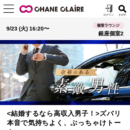
個室ラウンジ
9/23 (火) 16:20〜
銀座個室2
<結婚するなら高収入男子！>ズバリ
本音で気持ちよく、ぶっちゃけトー