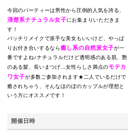
今回のパーティーは男性から圧倒的人気を誇る、
清楚系ナチュラル女子
にお集まりいただきま
す！
バッチリメイクで派手な美女もいいけど、やっぱ
癒し系の自然派女子
りお付き合いするなら
が一
番ですよね♪ナチュラルだけど透明感のある肌、艶
モテカ
のある髪、長いまつげ…女性らしさ満点の
ワ女子
が多数ご参加されます★二人でいるだけで
癒されちゃう、そんなほのぼのカップルが理想と
いう方にオススメです！
開催日時