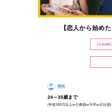
【恋人から始めた
【20名規模
男性
24～35歳まで
(年収350万以上or公務員or大卒or正社員)