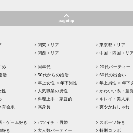
pagetop
ア
関東エリア
東京都エリア
関西エリア
中国・四国エリ
すめ
同年代
20代パーティー
婚活
50代からの婚活
60代の出会い
年上女性 × 年下男性
年上男性 × 年下
女性
人気職業の男性
かわいい系・童
心
料理上手・家庭的
キレイ・美人系
体育会系
高身長
爽やかおしゃれ
画・ゲーム好き
バツイチ・再婚
スポーツ好き
物好き
大人数パーティー
特別コラボ