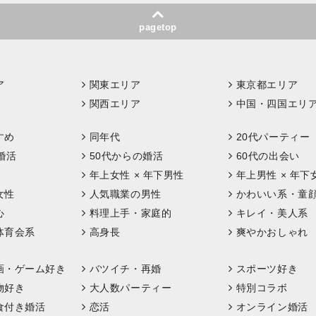
pagetop
ア
関東エリア
東京都エリア
関西エリア
中国・四国エリ
すめ
同年代
20代パーティー
婚活
50代からの婚活
60代の出会い
年上女性 × 年下男性
年上男性 × 年下
女性
人気職業の男性
かわいい系・童
心
料理上手・家庭的
キレイ・美人系
体育会系
高身長
爽やかおしゃれ
画・ゲーム好き
バツイチ・再婚
スポーツ好き
物好き
大人数パーティー
特別コラボ
食付き婚活
恋活
オンライン婚活