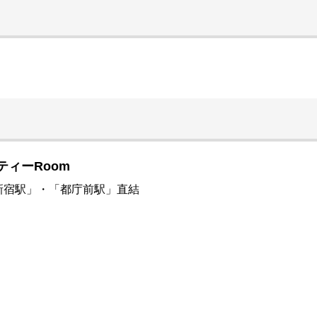
ーティーRoom
新宿駅」・「都庁前駅」直結