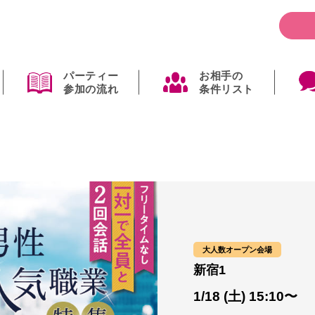
パーティー
お相手の
参加の流れ
条件リスト
大人数オープン会場
新宿1
1/18 (土) 15:10〜