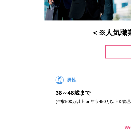
＜※人気職
男性
38～48歳まで
(年収500万以上 or 年収450万以上＆管理
W