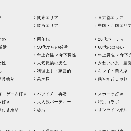
ア
関東エリア
東京都エリア
関西エリア
中国・四国エリ
すめ
同年代
20代パーティー
婚活
50代からの婚活
60代の出会い
年上女性 × 年下男性
年上男性 × 年下
女性
人気職業の男性
かわいい系・童
心
料理上手・家庭的
キレイ・美人系
体育会系
高身長
爽やかおしゃれ
画・ゲーム好き
バツイチ・再婚
スポーツ好き
物好き
大人数パーティー
特別コラボ
食付き婚活
恋活
オンライン婚活