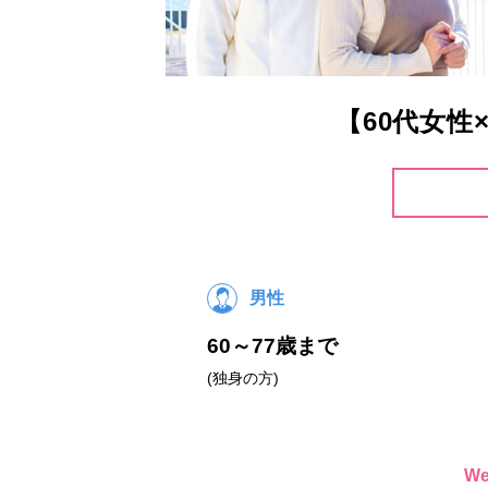
【60代女
男性
60～77歳まで
(独身の方)
W